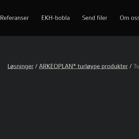
Referanser
EKH-bobla
Send filer
Om os
Løsninger
/
ARKEOPLAN® turløype produkter
/
T
Turboka og mini