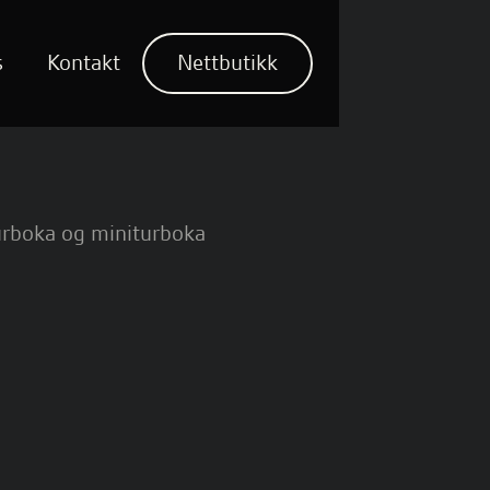
s
Kontakt
Nettbutikk
urboka og miniturboka
turboka