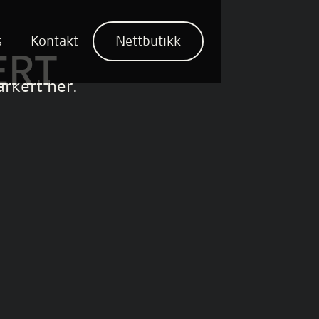
s
Kontakt
Nettbutikk
ERT
rkert her.