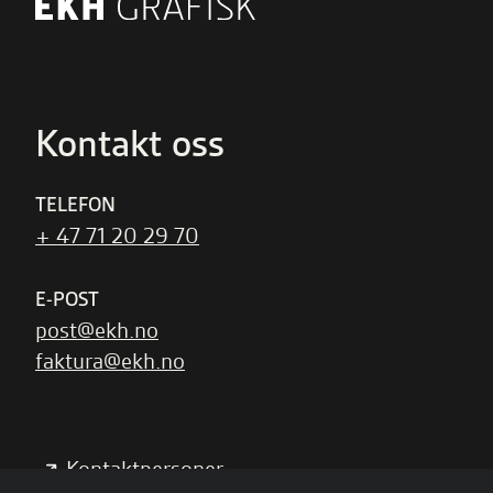
Kontakt oss
TELEFON
+ 47 71 20 29 70
E-POST
post@ekh.no
faktura@ekh.no
Kontaktpersoner