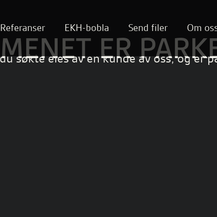
Referanser
EKH-bobla
Send filer
Om os
MENET ER PARK
u søkte eies av en kunde av oss, og er pa