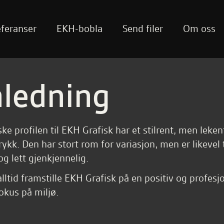
feranser
EKH-bobla
Send filer
Om oss
nledning
ke profilen til EKH Grafisk har et stilrent, men leke
rykk. Den har stort rom for variasjon, men er likevel 
og lett gjenkjennelig.
lltid framstille EKH Grafisk på en positiv og profesj
okus på miljø.