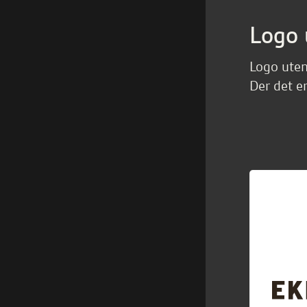
Logo 
Logo uten
Der det e