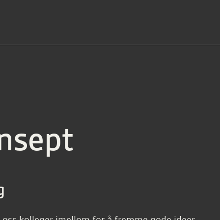
nsept
g
 oss kolleger imellom for å fremme gode ideer.