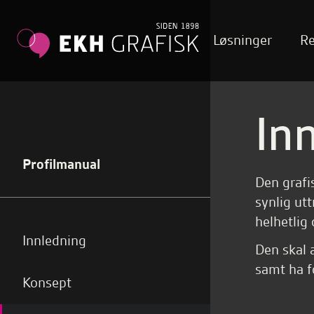
Løsninger
Re
In
Profilmanual
Den grafis
synlig utt
helhetlig 
Innledning
Den skal a
samt ha f
Konsept