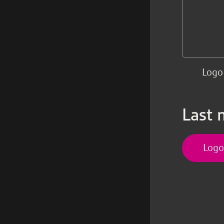
Logo 
Last 
Logop