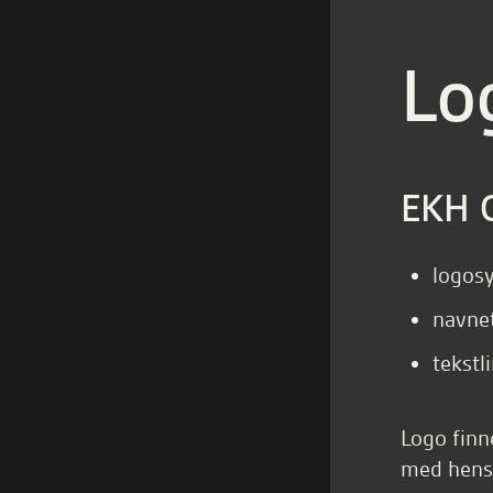
Lo
EKH G
logosy
navnet
tekstli
Logo finn
med hensy