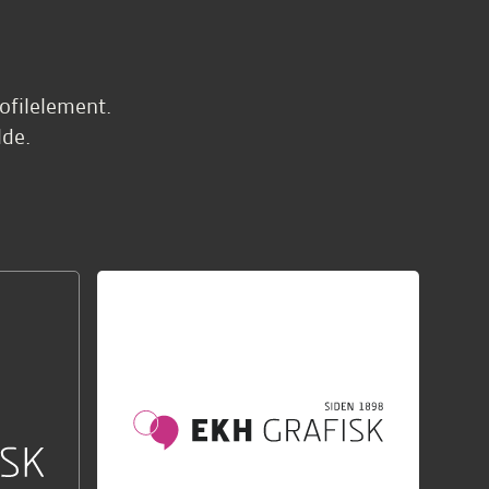
ofilelement.
lde.