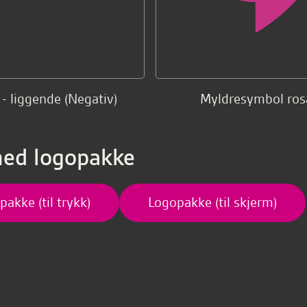
- liggende (Negativ)
Myldresymbol ros
ned logopakke
akke (til trykk)
Logopakke (til skjerm)