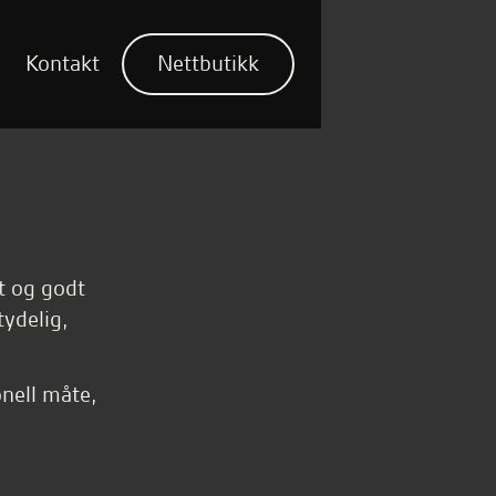
Kontakt
Nettbutikk
nt og godt
tydelig,
onell måte,