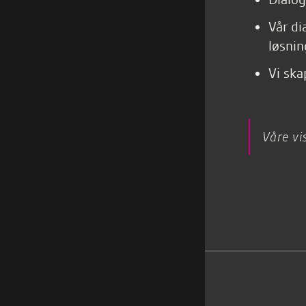
Vår di
løsnin
Vi ska
Våre vi