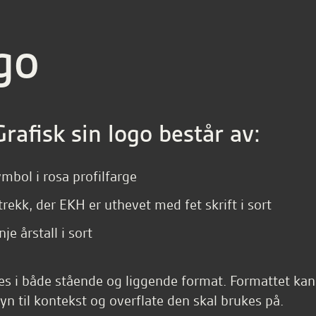
go
rafisk sin logo består av:
mbol i rosa profilfarge
rekk, der EKH er uthevet med fet skrift i sort
nje årstall i sort
es i både stående og liggende format. Formattet kan v
n til kontekst og overflate den skal brukes på.